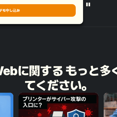
"
デモ申し込み
rkWebに関する もっと
てください。​