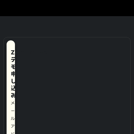
ZeroDarkWeb
デ
モ
申
し
込
み
メ
ー
ル
ア