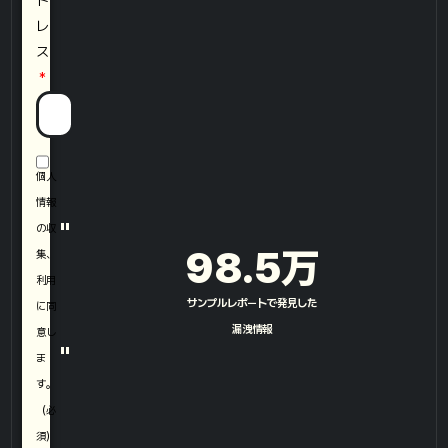
ド
レ
ス
個人
情報
"
の収
98.5
万
集、
利用
サンプルレポートで発見した
に同
漏洩情報​
意し
"
ま
す。
（必
須）