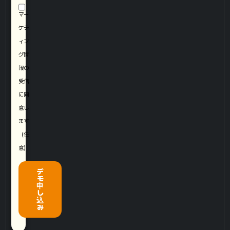
マー
ケテ
ィン
グ情
報の
受信
に同
意し
ます
（任
意）
デ
モ
申
し
込
み