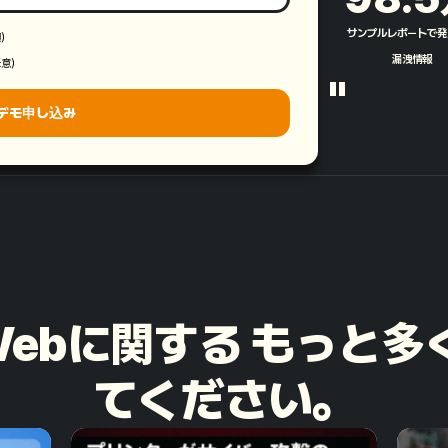
サンプルレポートで発
須）
漏洩情報​
任意）
"
デモ申し込み
rkWebに関する もっと
てください。​