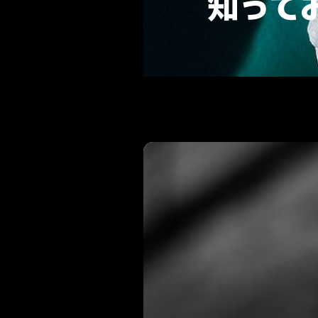
b
知って