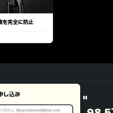
洩を完全に防止
モ申し込み
"
98.5