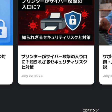
や対
プリンターがサイバー攻撃の入り口
サポ
に？知られざるセキュリティリスク
例・
と対策
説
July 22, 2026
July 
コンテンツ