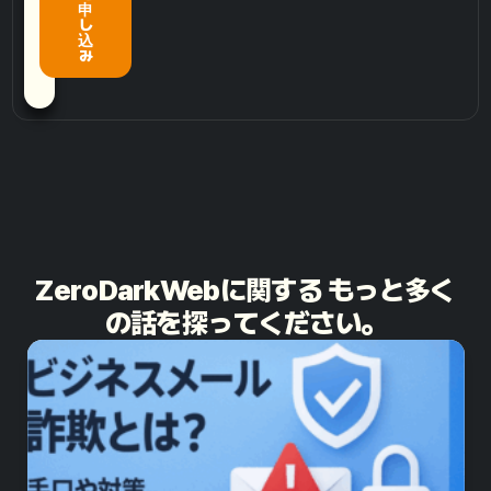
申
し
込
み
ZeroDarkWebに関する もっと多く
の話を探ってください。​