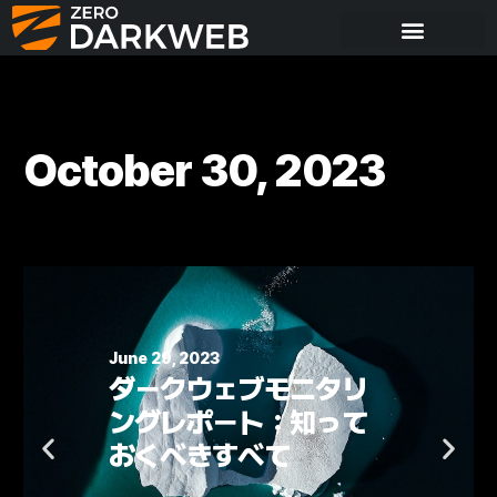
October 30, 2023
, 2023
June 22, 20
クウェブモニタリ
ランサ
レポート：知って
ウェア
べきすべて