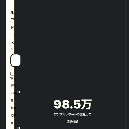
ー
ル
ア
ド
レ
ス
個人
情報
"
の収
98.5
万
集、
利用
サンプルレポートで発見した
に同
漏洩情報​
意し