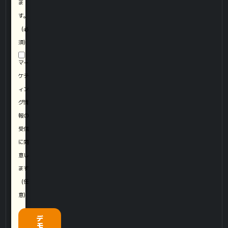
"
ま
す。
（必
須）
マー
ケテ
ィン
グ情
報の
受信
に同
意し
ます
（任
意）
デ
モ