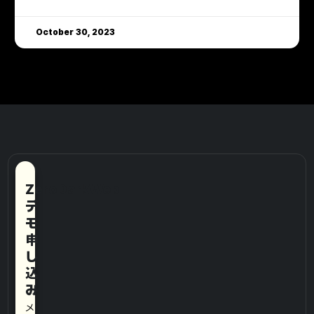
October 30, 2023
ZeroDarkWeb
デ
モ
申
し
込
み
メ