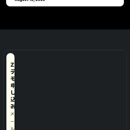
ZeroDarkWeb
デ
モ
申
し
込
み
メ
ー
ル