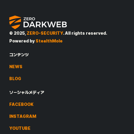
© 2025,
ZERO-SECURITY
. All rights reserved.
Powered by
StealthMole
コンテンツ
NEWS
BLOG
ソーシャルメディア
FACEBOOK
INSTAGRAM
YOUTUBE