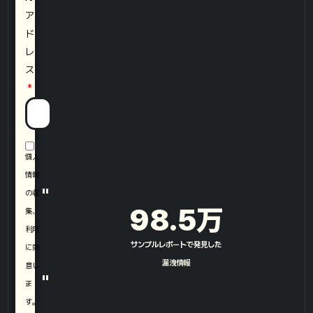
ア
ド
レ
ス
個人
情報
"
の収
98.5
万
集、
利用
サンプルレポートで発見した
に同
漏洩情報​
意し
"
ま
す。