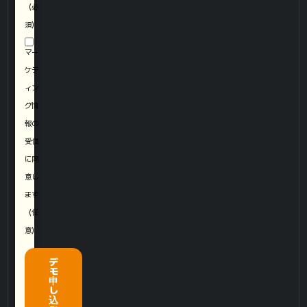
（必
須）
マー
ケテ
ィン
グ情
報の
受信
に同
意し
ます
（任
意）
デ
モ
申
し
込