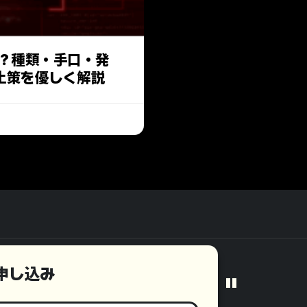
は？種類・手口・発
止策を優しく解説
モ申し込み
"