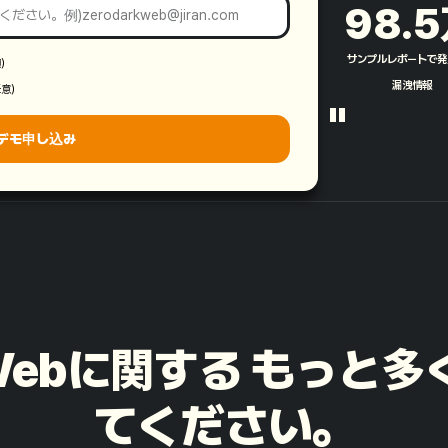
98.5
サンプルレポートで発
須）
漏洩情報​
任意）
"
デモ申し込み
rkWebに関する もっと
てください。​