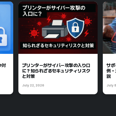
や対
プリンターがサイバー攻撃の入り口
サポ
に？知られざるセキュリティリスク
例・
と対策
説
July 22, 2026
July 