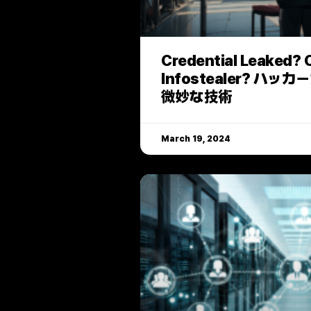
Credential Leaked?
Infostealer? ハ
微妙な技術
March 19, 2024