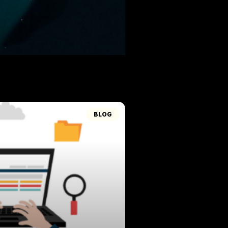
どにつ
BLOG