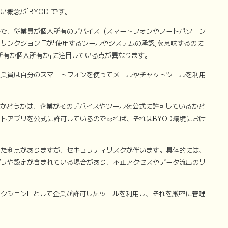
概念が「BYOD」です。
evice」の略で、従業員が個人所有のデバイス（スマートフォンやノートパソコン
サンクションITが「使用するツールやシステムの承認」を意味するのに
業所有か個人所有か」に注目している点が異なります。
従業員は自分のスマートフォンを使ってメールやチャットツールを利用
るかどうかは、企業がそのデバイスやツールを公式に許可しているかど
トアプリを公式に許可しているのであれば、それはBYOD環境におけ
った利点がありますが、セキュリティリスクが伴います。具体的には、
プリや設定が含まれている場合があり、不正アクセスやデータ流出のリ
ンクションITとして企業が許可したツールを利用し、それを厳密に管理