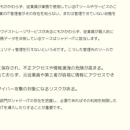
にもかかわらず、従業員が業務で使用しているITツールやサービスのこ
企業のIT管理者がその存在を知らない、または管理できていない状態を
ラウドストレージサービスがあるにもかかわらず、従業員が個人的に
して業務データを共有しているケースはシャドーITに該当します。
キュリティ管理を行えないという点です。こうした管理外のツールで
に保存され、不正アクセスや情報漏洩の危険が高まる。
れておらず、元従業員や第三者が容易に情報にアクセスでき
サイバー攻撃の対象になるリスクがある。
理部門がシャドーITの存在を把握し、必要であればその利用を制限した
ITを導入したりすることが重要です。