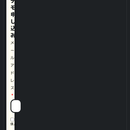
デ
モ
申
し
込
み
メ
ー
ル
ア
ド
レ
ス
個人