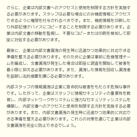
さらに、企業は内部文書へのアクセスと使用を制限する方針を実施す
る必要があります。スタッフは必要な場合にのみ機密情報にアクセス
できるように権限を付与されるべきです。また、機密情報を印刷した
り外部記憶デバイスにコピーすることを制限する必要があります。企
業は内部文書の移動を監視し、不要なコピーまたは印刷を検知して即
座に対処する必要があります。
最後に、企業は内部文書漏洩の発生時に迅速かつ効果的に対応できる
準備を整える必要があります。そのために企業は事前に危機管理チー
ムを編成し、文書漏洩が発生した場合は即座に調査を開始して被害を
最小限に抑える必要があります。また、漏洩した情報を回収し漏洩者
を追跡し法的措置を講じる必要があります。
内部スタッフの情報漏洩は企業に致命的な被害をもたらす危険な事件
です。したがって、企業はスタッフに情報セキュリティの重要性を教
育し、内部ネットワークやシステムに強力なセキュリティシステムを
構築し、内部文書へのアクセスと使用を制限する方針を実施する必要
があります。また、内部文書漏洩の発生時に迅速かつ効果的に対応で
きる準備を整える必要があります。これらの対策を通じて企業は内部
文書漏洩を完全に防止できるでしょう。