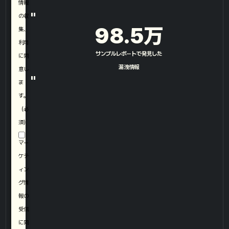
情報
"
の収
98.5
万
集、
利用
サンプルレポートで発見した
に同
漏洩情報​
意し
"
ま
す。
（必
須）
マー
ケテ
ィン
グ情
報の
受信
に同