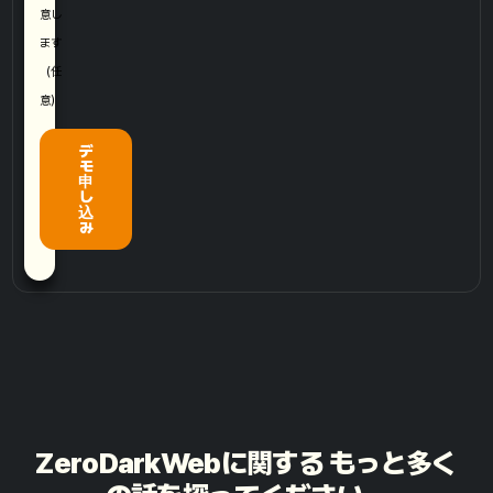
意し
ます
（任
意）
デ
モ
申
し
込
み
ZeroDarkWebに関する もっと多く