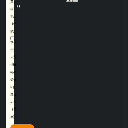
漏洩情報​
意し
"
ま
す。
（必
須）
マー
ケテ
ィン
グ情
報の
受信
に同
意し
ます
（任
意）