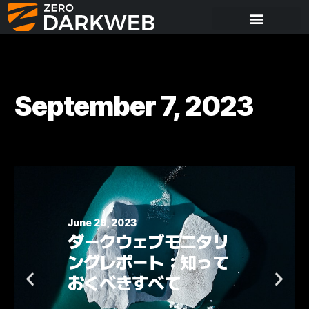
September 7, 2023
, 2023
June 22, 20
クウェブモニタリ
ランサ
レポート：知って
ウェア
べきすべて