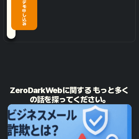
デ
モ
申
し
込
み
ZeroDarkWebに関する もっと多く
の話を探ってください。​