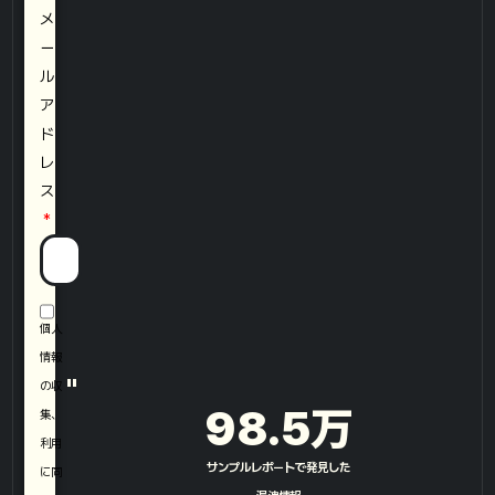
メ
ー
ル
ア
ド
レ
ス
個人
情報
"
の収
98.5
万
集、
利用
サンプルレポートで発見した
に同